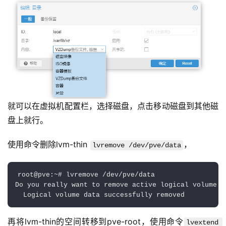
费
资
投稿
源
杂
登录
注册
谈
问
就可以在虚拟机配置栏，选择磁盘，点击移动磁盘到其他磁
答
盘上就行。
快
使用命令删除lvm-thin 
，
lvremove /dev/pve/data
讯
root@pve:~# lvremove /dev/pve/data 

标
Do you really want to remove active logical volume p
签
  Logical volume data successfully removed
云
再将lvm-thin的空间转移到pve-root，使用命令
lvextend 