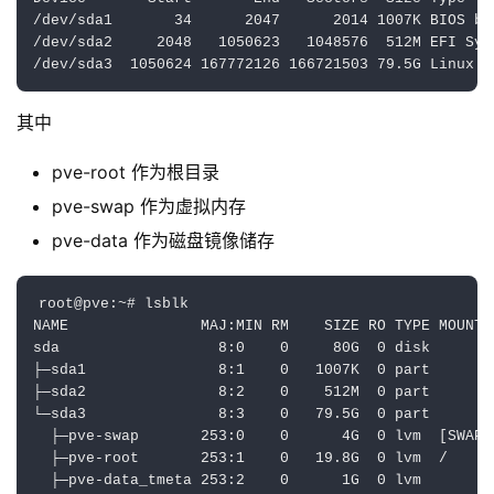
/dev/sda1       34      2047      2014 1007K BIOS boo
/dev/sda2     2048   1050623   1048576  512M EFI Syst
其中
pve-root 作为根目录
pve-swap 作为虚拟内存
pve-data 作为磁盘镜像储存
root@pve:~# lsblk

NAME               MAJ:MIN RM    SIZE RO TYPE MOUNTPO
sda                  8:0    0     80G  0 disk 

├─sda1               8:1    0   1007K  0 part 

├─sda2               8:2    0    512M  0 part 

└─sda3               8:3    0   79.5G  0 part 

  ├─pve-swap       253:0    0      4G  0 lvm  [SWAP]

  ├─pve-root       253:1    0   19.8G  0 lvm  /

  ├─pve-data_tmeta 253:2    0      1G  0 lvm  
