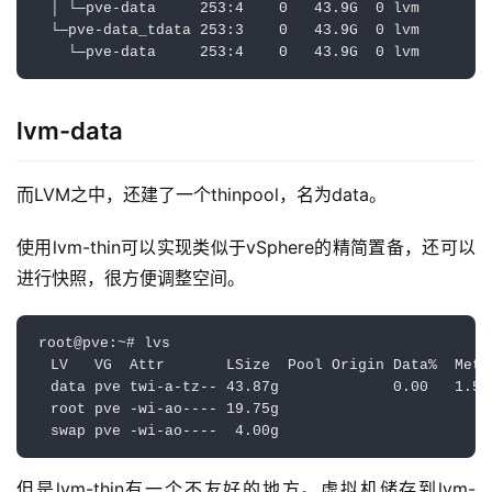
  │ └─pve-data     253:4    0   43.9G  0 lvm  

  └─pve-data_tdata 253:3    0   43.9G  0 lvm  

    └─pve-data     253:4    0   43.9G  0 lvm
lvm-data
而LVM之中，还建了一个thinpool，名为data。
使用lvm-thin可以实现类似于vSphere的精简置备，还可以
进行快照，很方便调整空间。
root@pve:~# lvs

  LV   VG  Attr       LSize  Pool Origin Data%  Meta
  data pve twi-a-tz-- 43.87g             0.00   1.59
  root pve -wi-ao---- 19.75g                        
  swap pve -wi-ao----  4.00g
但是lvm-thin有一个不友好的地方。虚拟机储存到lvm-