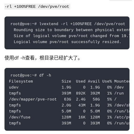
-rl +100%FREE /dev/pve/root
root@pve:~# lvextend -rl +100%FREE /dev/pve/root

  Rounding size to boundary between physical extents:
  Size of logical volume pve/root changed from 19.75
  Logical volume pve/root successfully resized.
使用df -h查看，根目录已经扩大了。
root@pve:~# df -h

Filesystem            Size  Used Avail Use% Mounted o
udev                  1.9G     0  1.9G   0% /dev

tmpfs                 393M  892K  392M   1% /run

/dev/mapper/pve-root   63G  2.4G   58G   5% /

tmpfs                 2.0G   43M  1.9G   3% /dev/shm

tmpfs                 5.0M     0  5.0M   0% /run/lock
/dev/fuse             128M   16K  128M   1% /etc/pve

tmpfs                 393M     0  393M   0% /run/use