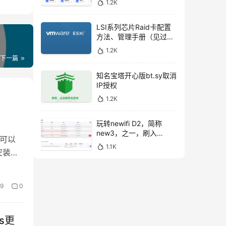
1.2K
LSI系列芯片Raid卡配置
方法、管理手册（见过的
最全的）
1.2K
下一篇
知名宝塔开心版bt.sy取消
IP授权
1.2K
玩转newifi D2，简称
new3，之一，刷入
的可以
openwrt后，USB扩容。
1.1K
安装
9
0
s更