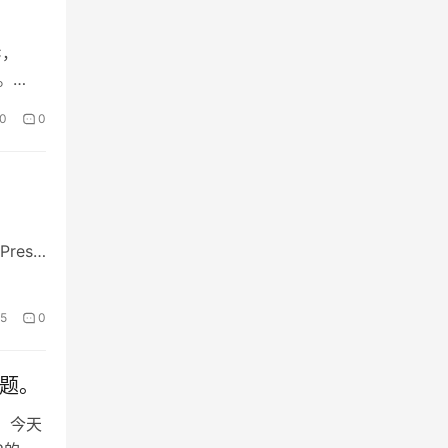
C，
。
0
0
ress
5
0
问题。
， 今天