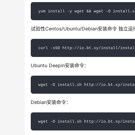
试验性Centos/Ubuntu/Debian安装命令
Ubuntu Deepin安装命令：
Debian安装命令：
wget -O install.sh http://io.bt.sy/insta