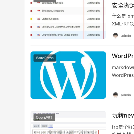
安全搬
什么是 xm
XML-
xml…
admin
WordP
WordPress
markd
WordPr
中如何使用
admin
玩转ne
OpenWRT
frp是个