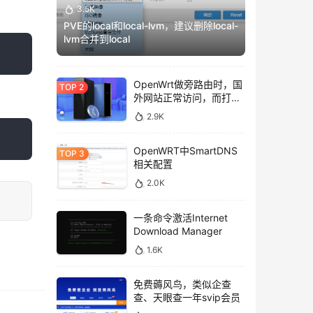
3.5K
PVE的local和local-lvm，建议删除local-
lvm合并到local
OpenWrt做旁路由时，国
外网站正常访问，而打不
开国内网站的解决方法。
2.9K
OpenWRT中SmartDNS
相关配置
2.0K
一条命令激活Internet
Download Manager
1.6K
免费薅风鸟，类似企查
查、天眼查一年svip会员