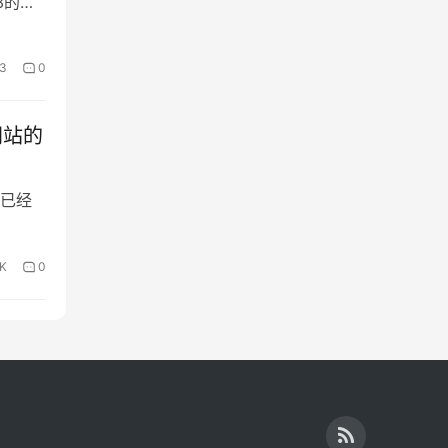
3的架
3
0
网站的
置已经
9K
0