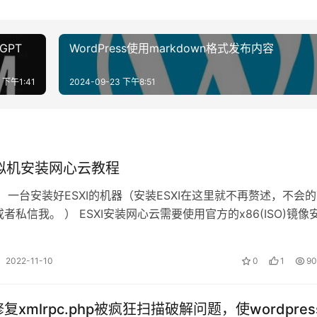
GPT
WordPress使用markdown格式发布内容
7 下午1:41
2024-09-23 下午8:51
虚拟机安装网心云教程
 一台安装好ESXI的机器（安装ESXI在这里就不再赘述，不会
者私信我。 ） ESXI安装网心云需要使用官方的x86(ISO)镜像
地址：ht…
2022-11-10
0
1
90
复xmlrpc.php被疯狂扫描破解问题，使wordpres