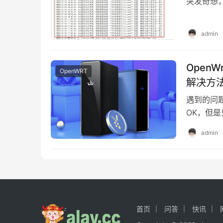
突发奇想，
构为 ： …
admin
Open
OpenWRT
解决方
遇到的问
OK，但
admin
首页
问答
快讯