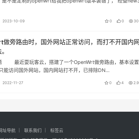
是不是定制的openwrt给我把openwrt版本装错了， 经查new
2023-10-09
0
0
30
Wrt做旁路由时，国外网站正常访问，而打不开国内
法。
题 最近耍玩客云，搭建了一个OpenWrt做旁路由，基本设
是只能访问国外网站，国内网站打不开，已排除DN…
2022-11-27
0
4
2.
网址导航
联系我们
标签云