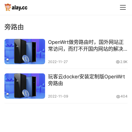
旁路由
首
OpenWrt做旁路由时，国外网站正
页
常访问，而打不开国内网站的解决
方法。
2022-11-27
2.9K
技
术
玩客云docker安装定制版OpenWrt
分
旁路由
享
2022-11-09
404
免
费
资
投稿
源