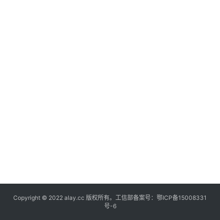
杂
登录
注册
谈
问
答
快
讯
标
签
云
Copyright © 2022 alay.cc 版权所有。工信部备案号：
鄂ICP备15008331
号-6