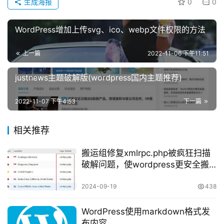
快
生成海报
0
0
讯
WordPress增加上传svg、ico、webp文件权限的方法
标
签
上一篇
2022-11-06 下午11:51
云
justnews主题破解版(wordpress国内主题推荐)
2022-11-07 下午4:53
下一篇
相关推荐
搬运组修复xmlrpc.php被疯狂扫描
破解问题，使wordpress更安全搬
运组
2024-09-19
438
WordPress使用markdown格式发
布内容