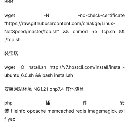
BBR
wget -N –no-check-certificate 
“https://raw.githubusercontent.com/chiakge/Linux-
NetSpeed/master/tcp.sh” && chmod +x tcp.sh && 
./tcp.sh
装宝塔
wget -O install.sh http://v7.hostcli.com/install/install-
ubuntu_6.0.sh && bash install.sh
安装网站环境 NG1.21 php7.4 其他随意
php插件安
装 fileinfo opcache memcached redis imagemagick exi
首
f yac
页