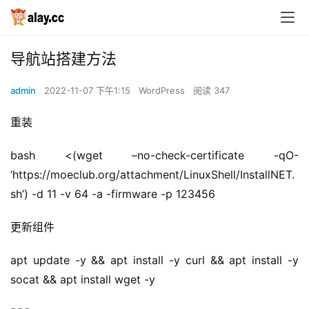
导航站搭建方法
admin
2022-11-07 下午1:15
WordPress
阅读 347
重装
bash <(wget –no-check-certificate -qO- 
‘https://moeclub.org/attachment/LinuxShell/InstallNET.
sh’) -d 11 -v 64 -a -firmware -p 123456
更新组件
apt update -y && apt install -y curl && apt install -y 
socat && apt install wget -y