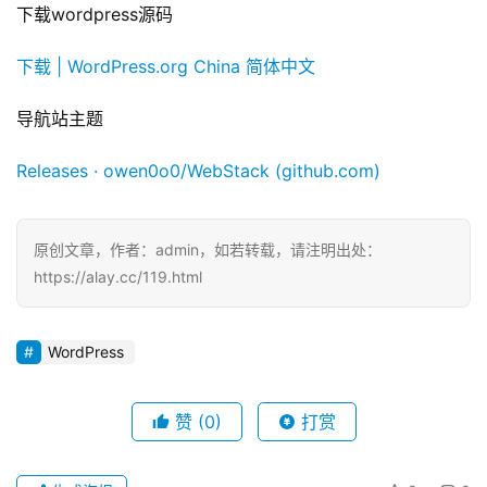
下载wordpress源码
技
术
下载 | WordPress.org China 简体中文
分
享
导航站主题
Releases · owen0o0/WebStack (github.com)
免
费
资
投稿
原创文章，作者：admin，如若转载，请注明出处：
源
https://alay.cc/119.html
杂
登录
注册
谈
WordPress
问
赞
(0)
打赏
答