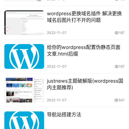
wordpress更换域名插件 解决更换
免
域名后图片打不开的问题
费
资
投稿
2022-11-07
187
源
给你的wordpress配置伪静态页面
杂
文章.html后缀
登录
注册
谈
2022-11-07
197
问
justnews主题破解版(wordpress国
答
内主题推荐)
快
2022-11-07
541
讯
导航站搭建方法
标
签