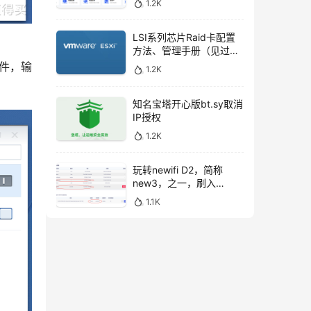
1.2K
LSI系列芯片Raid卡配置
方法、管理手册（见过的
最全的）
件，输
1.2K
知名宝塔开心版bt.sy取消
IP授权
1.2K
玩转newifi D2，简称
new3，之一，刷入
openwrt后，USB扩容。
1.1K