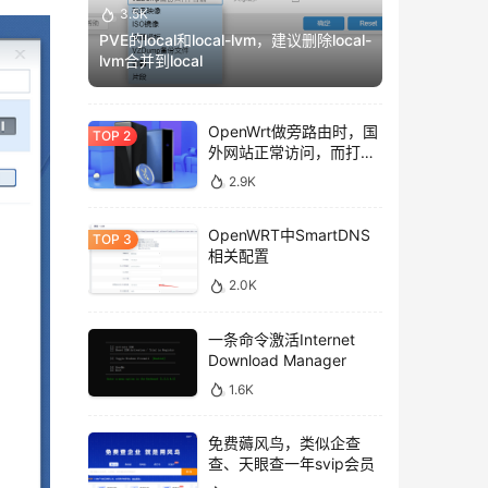
3.5K
PVE的local和local-lvm，建议删除local-
lvm合并到local
OpenWrt做旁路由时，国
外网站正常访问，而打不
开国内网站的解决方法。
2.9K
OpenWRT中SmartDNS
相关配置
2.0K
一条命令激活Internet
Download Manager
1.6K
免费薅风鸟，类似企查
查、天眼查一年svip会员