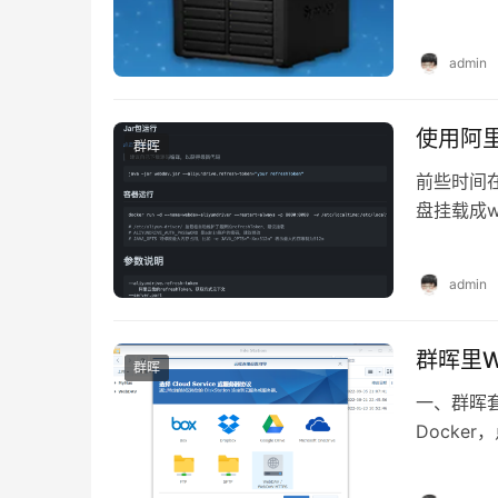
admin
使用阿里
群晖
前些时间在g
盘挂载成w
admin
群晖里W
群晖
一、群晖套
Docker，