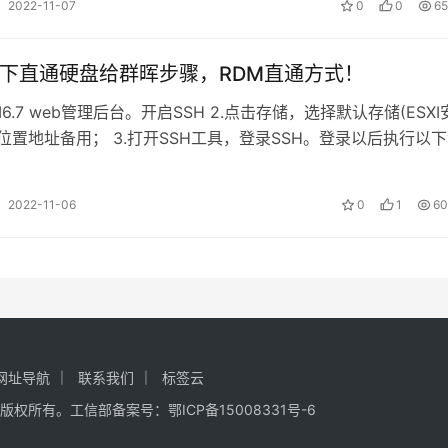
2022-11-07
0
0
65
6.7下直通硬盘给群晖步骤，RDM直通方式！
XI6.7 web管理后台。开启SSH 2.点击存储，选择默认存储(ESX
位置地址备用； 3.打开SSH工具，登录SSH。登录以后执行以
…
2022-11-06
0
1
60
网址导航
联系我们
标签云
lay.cc 版权所有。工信部备案号：
鄂ICP备15008331号-6