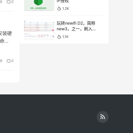
IP授权
9
0
1.2K
玩转newifi D2，简称
new3，之一，刷入
I安装硬
openwrt后，USB扩容。
1.1K
下命
9
0