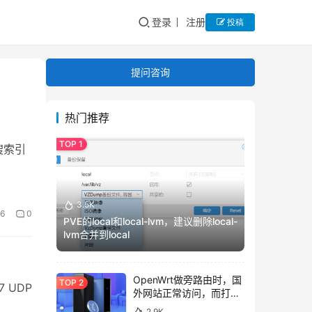
登录
注册
投稿
提问咨询
热门推荐
搜索引
3.5K
6
0
PVE的local和local-lvm，建议删除local-
lvm合并到local
OpenWrt做旁路由时，国
7 UDP
外网站正常访问，而打不
开国内网站的解决方法。
2.9K