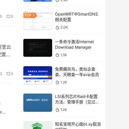
OpenWRT中SmartDNS
0
0
相关配置
2.0K
一条命令激活Internet
把阿里云
Download Manager
配置…
1.5K
免费薅风鸟，类似企查
2
0
查、天眼查一年svip会员
1.2K
LSI系列芯片Raid卡配置
方法、管理手册（见过的
开
最全的）
1.2K
w…
知名宝塔开心版bt.sy取消