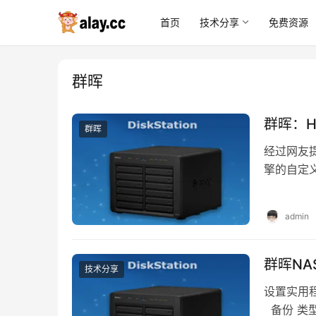
首页
技术分享
免费资源
群晖
群晖：H
群晖
经过网友提
擎的自定义
heimda
admin
群晖NA
技术分享
设置实用程序 
备份 类型 端